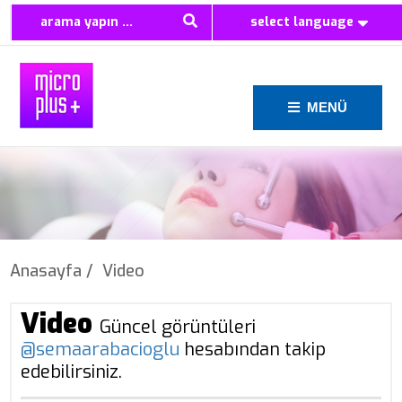
select language
MENÜ
Anasayfa /
Video
Video
Güncel görüntüleri
@semaarabacioglu
hesabından takip
edebilirsiniz.