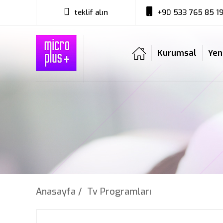
teklif alın
+90 533 765 85 1
Kurumsal
Yen
Anasayfa /
Tv Programları