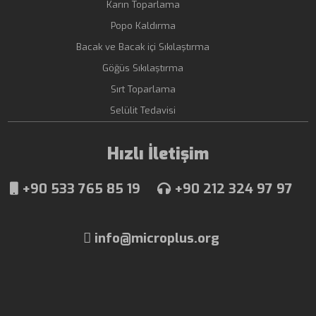
Karın Toparlama
Popo Kaldırma
Bacak ve Bacak içi Sıkılaştırma
Göğüs Sıkılaştırma
Sırt Toparlama
Selülit Tedavisi
Hızlı İletişim
+90 533 765 85 19
+90 212 324 97 97
info@microplus.org